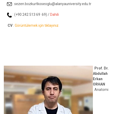
:
sezen.bozkurtkoseoglu@alanyauniversity.edu.tr
: (+90 242 513 69 69) /
Dahili
CV
:
Görüntülemek için tıklayınız.
Prof. Dr.
Abdullah
Erkan
ORHAN
Anatomi