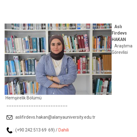
Aslı
Firdevs
HAKAN
Araştıma
Görevlisi
Hemşirelik Bölümü
_________________________
:
aslifirdevs.hakan@alanyauniversity.edu.tr
: (+90 242 513 69 69) /
Dahili