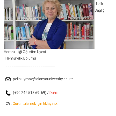
Halk
Sağlığı
Hemşireliği Öğretim Üyesi
Hemşirelik Bölümü
________________________
:
pelin.uymaz@alanyauniversity.edu.tr
: (+90 242 513 69 69) /
Dahili
CV
:
Görüntülemek için tıklayınız.