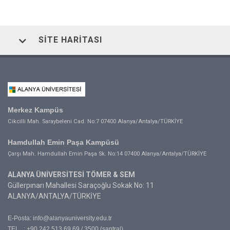
SITE HARITASI
Merkez Kampüs
Cikcilli Mah. Saraybeleni Cad. No:7 07400 Alanya/Antalya/TÜRKİYE
Hamdullah Emin Paşa Kampüsü
Çarşı Mah. Hamdullah Emin Paşa Sk. No:14 07400 Alanya/Antalya/TÜRKİYE
ALANYA ÜNİVERSİTESİ TÖMER & SEM
Güllerpınarı Mahallesi Saraçoğlu Sokak No: 11
ALANYA/ANTALYA/TÜRKİYE
E-Posta:
info@alanyauniversity.edu.tr
TEL : +90 242 513 69 69 / 3500 (santral)