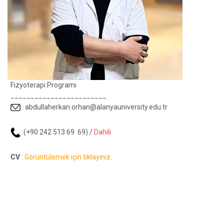
Fizyoterapi Programı
________________________
:
abdullaherkan.orhan@alanyauniversity.edu.tr
: (+90 242 513 69 69) /
Dahili
CV
:
Görüntülemek için tıklayınız.