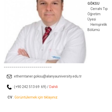
GÖKSU
Cerrahi Tıp
Öğretim
Üyesi
Hemşirelik
Bölümü
________________________
:
ethemtaner.goksu@alanyauniversity.edu.tr
: (+90 242 513 69 69) /
Dahili
CV
:
Görüntülemek için tıklayınız.