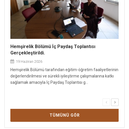
Hemşirelik Bölümü İç Paydaş Toplantısı
Hemş
Gerçekleştirildi.
Gerçe
19 Haziran 2026
19 
Hemşirelik Bölümü tarafından eğitim-öğretim faaliyetlerinin
Hemşi
değerlendirilmesi ve sürekli iyileştirme çalışmalarına katkı
geliş
sağlamak amacıyla İç Paydaş Toplantısı g...
doğru
TÜMÜNÜ GÖR