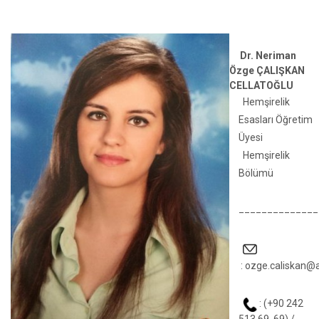
Dr. Neriman
Özge ÇALIŞKAN
CELLATOĞLU
Hemşirelik
Esasları Öğretim
Üyesi
Hemşirelik
Bölümü
______________
:
ozge.caliskan@a
: (+90 242
513 69 69) /