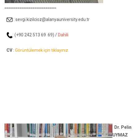
________________________
:
sevgi.kizilcioz@alanyauniversity.edu.tr
: (+90 242 513 69 69) /
Dahili
CV
:
Görüntülemek için tıklayınız.
Dr. Pelin
UYMAZ